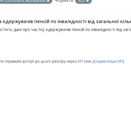
ive Commons Attribution
Формати:
XLS
 одержувачів пенсій по інвалідності від загальної кільк
істить дані про частку одержувачів пенсій по інвалідності від заг
те отримати доступ до цього реєстру через
API
(see
Документація API
).