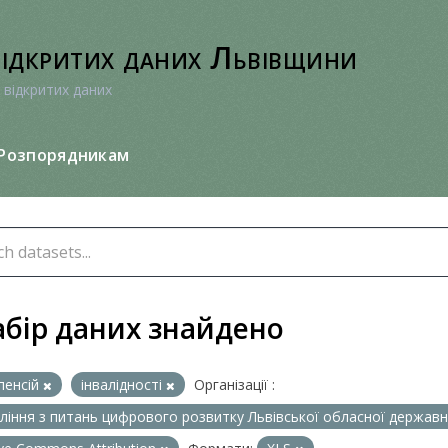
відкритих даних Львівщини
 відкритих даних
Розпорядникам
абір даних знайдено
пенсій
інвалідності
Організації :
ління з питань цифрового розвитку Львівської обласної державно