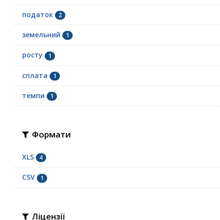
податок
2
земельний
1
росту
1
сплата
1
темпи
1
Формати
XLS
4
CSV
1
Ліцензії