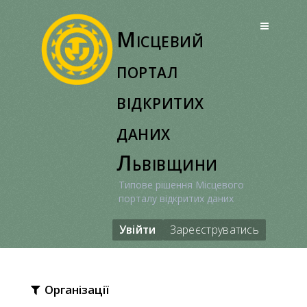
Перейти
до
Місцевий
вмісту
портал
відкритих
даних
Львівщини
Типове рішення Місцевого
порталу відкритих даних
Увійти
Зареєструватись
Організації