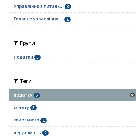
Управління з питань...
3
Головне управління ...
2
Групи
Податки
5
Теги
податку
5
сплату
3
земельного
2
нерухомість
2