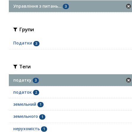
Управління з питань...
3
Групи
Податки
3
Теги
податку
3
податок
2
земельний
1
земельного
1
нерухомість
1