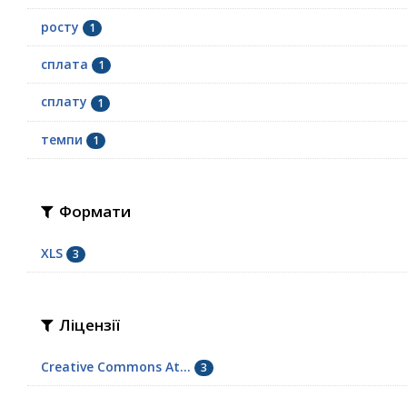
росту
1
сплата
1
сплату
1
темпи
1
Формати
XLS
3
Ліцензії
Creative Commons At...
3