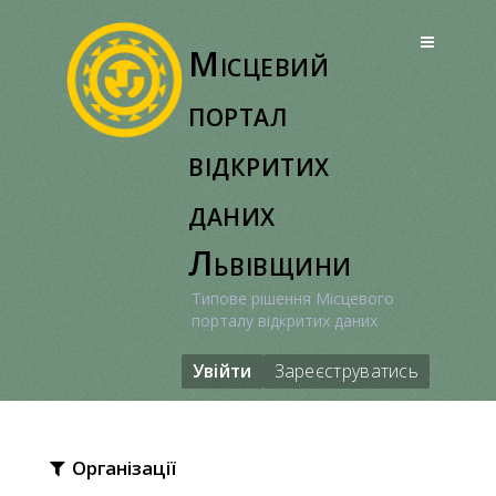
Перейти
до
Місцевий
вмісту
портал
відкритих
даних
Львівщини
Типове рішення Місцевого
порталу відкритих даних
Увійти
Зареєструватись
Організації