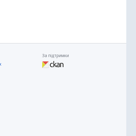
За підтримки
х