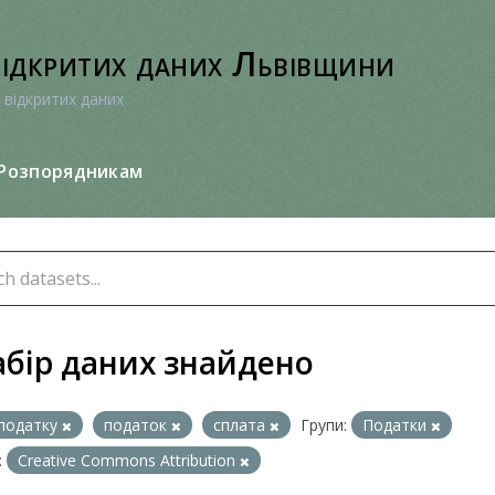
відкритих даних Львівщини
 відкритих даних
Розпорядникам
абір даних знайдено
податку
податок
сплата
Групи:
Податки
:
Creative Commons Attribution