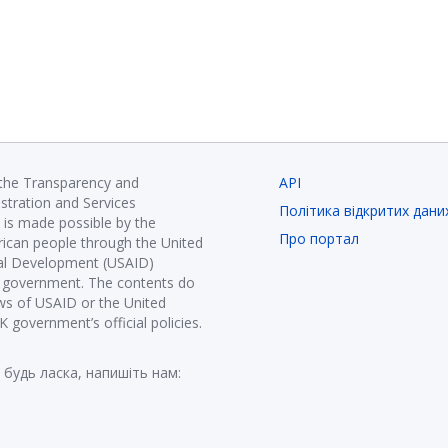
 the Transparency and
API
istration and Services
Політика відкритих дани
is made possible by the
Про портал
ican people through the United
nal Development (USAID)
K government. The contents do
ews of USAID or the United
government’s official policies.
 будь ласка, напишіть нам: