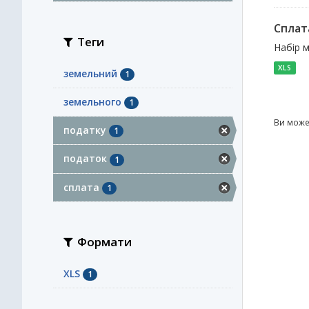
Сплат
Теги
Набір 
XLS
земельний
1
земельного
1
Ви може
податку
1
податок
1
сплата
1
Формати
XLS
1