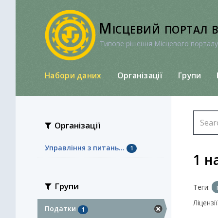
Перейти
до
Місцевий портал 
вмісту
Типове рішення Місцевого порталу
Набори даних
Організації
Групи
Організації
Управління з питань...
1
1 н
Групи
Теги:
Ліцензії
Податки
1