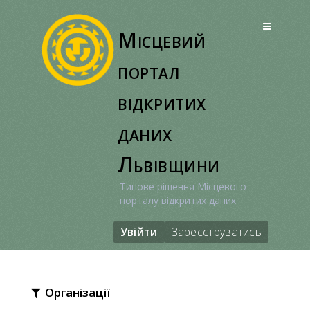
Перейти
до
Місцевий
вмісту
портал
відкритих
даних
Львівщини
Типове рішення Місцевого
порталу відкритих даних
Увійти
Зареєструватись
Організації