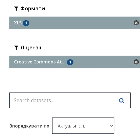
Формати
XLS
1
Ліцензії
Creative Commons At...
1
Впорядкувати по