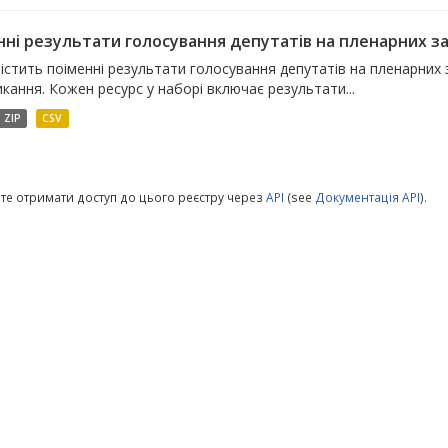
ні результати голосування депутатів на пленарних зас
істить поіменні результати голосування депутатів на пленарних 
ликання. Кожен ресурс у наборі включає результати...
ZIP
CSV
те отримати доступ до цього реєстру через
API
(see
Документація API
).