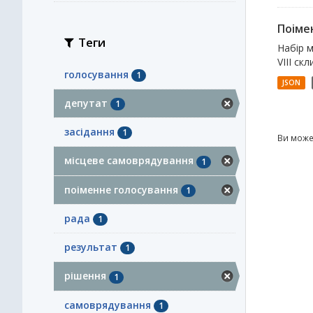
Поімен
Теги
Набір м
VІII ск
голосування
1
JSON
депутат
1
засідання
1
Ви може
місцеве самоврядування
1
поіменне голосування
1
рада
1
результат
1
рішення
1
самоврядування
1