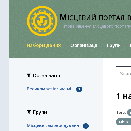
Перейти
до
Місцевий портал 
вмісту
Типове рішення Місцевого порталу
Набори даних
Організації
Групи
Організації
Великомостівська мі...
1
1 н
Групи
Теги:
місце
Місцеве самоврядування
1