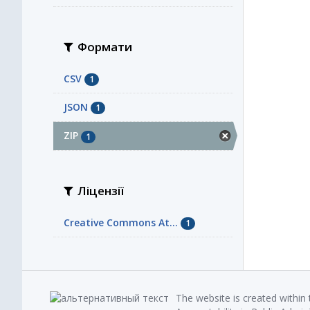
Формати
CSV
1
JSON
1
ZIP
1
Ліцензії
Creative Commons At...
1
The website is created within