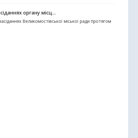
іданнях органу місц...
засіданнях Великомостівської міської ради протягом