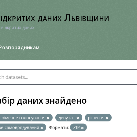
відкритих даних Львівщини
 відкритих даних
Розпорядникам
абір даних знайдено
поіменне голосування
депутат
рішення
ве самоврядування
Формати:
ZIP