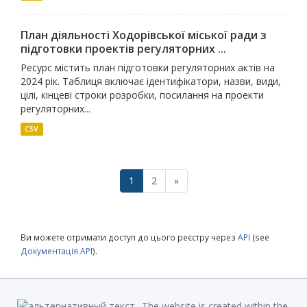
План діяльності Ходорівської міської ради з
підготовки проектів регуляторних ...
Ресурс містить план підготовки регуляторних актів на
2024 рік. Таблиця включає ідентифікатори, назви, види,
цілі, кінцеві строки розробки, посилання на проекти
регуляторних...
CSV
1
2
»
Ви можете отримати доступ до цього реєстру через
API
(see
Документація API
).
The website is created within the