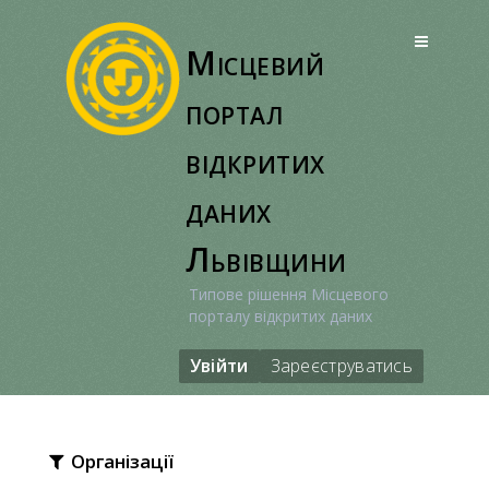
Перейти
до
Місцевий
вмісту
портал
відкритих
даних
Львівщини
Типове рішення Місцевого
порталу відкритих даних
Увійти
Зареєструватись
Організації