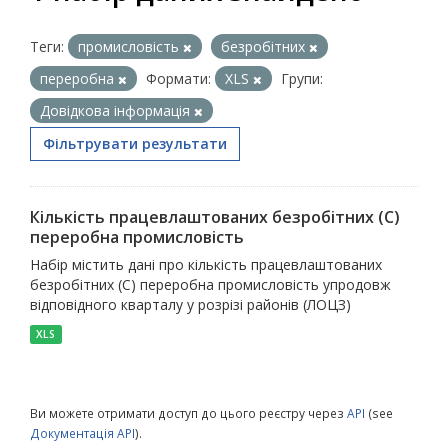
Теги:
промисловість
безробітних
переробна
Формати:
XLS
Групи:
Довідкова інформація
Фільтрувати результати
Кількість працевлаштованих безробітних (С)
переробна промисловість
Набір містить дані про кількість працевлаштованих
безробітних (С) переробна промисловість упродовж
відповідного кварталу у розрізі районів (ЛОЦЗ)
XLS
Ви можете отримати доступ до цього реєстру через
API
(see
Документація API
).