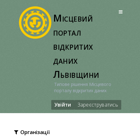
Перейти
до
Місцевий
вмісту
портал
відкритих
даних
Львівщини
Типове рішення Місцевого
порталу відкритих даних
Увійти
Зареєструватись
Організації