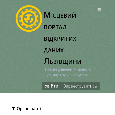
Перейти
до
Місцевий
вмісту
портал
відкритих
даних
Львівщини
Типове рішення Місцевого
порталу відкритих даних
Увійти
Зареєструватись
Організації