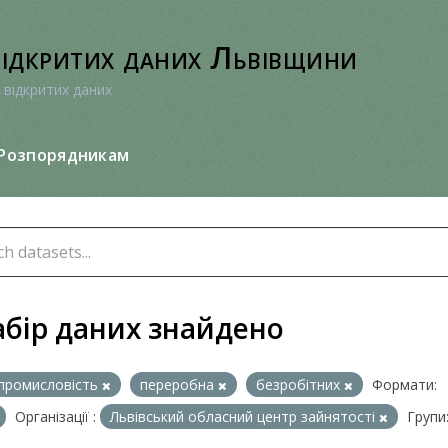
відкритих даних Львівщини
 відкритих даних
Розпорядникам
абір даних знайдено
промисловість
переробна
безробітних
Формати:
Організації :
Львівський обласний центр зайнятості
Групи