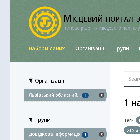
Перейти
до
Місцевий портал 
вмісту
Типове рішення Місцевого порталу
Набори даних
Організації
Групи
Організації
Львівський обласний...
1
1 н
Групи
Теги:
XLS
Довідкова інформація
1