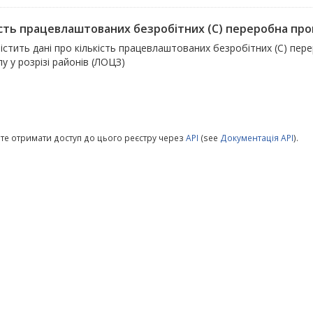
ість працевлаштованих безробітних (С) переробна про
істить дані про кількість працевлаштованих безробітних (С) пе
у у розрізі районів (ЛОЦЗ)
те отримати доступ до цього реєстру через
API
(see
Документація API
).