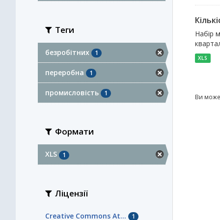
Кільк
Теги
Набір м
квартал
безробітних
1
XLS
переробна
1
промисловість
1
Ви може
Формати
XLS
1
Ліцензії
Creative Commons At...
1