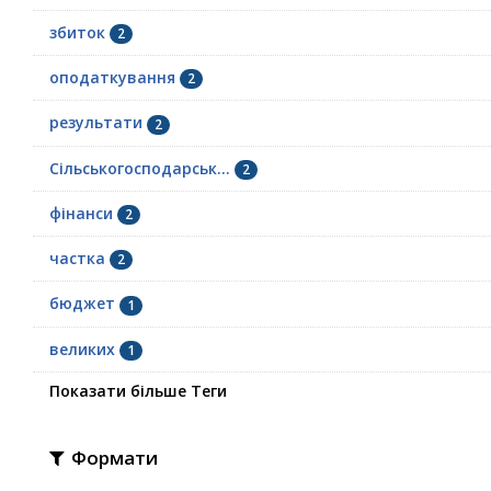
збиток
2
оподаткування
2
результати
2
Сільськогосподарськ...
2
фінанси
2
частка
2
бюджет
1
великих
1
Показати більше Теги
Формати