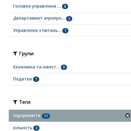
Головне управління ...
8
Департамент агропро...
2
Управління з питань...
1
Групи
Економіка та інвест...
9
Податки
1
Теги
підприємств
11
кількість
3