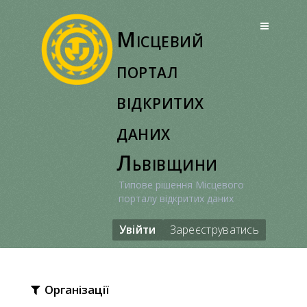
Перейти
до
Місцевий
вмісту
портал
відкритих
даних
Львівщини
Типове рішення Місцевого
порталу відкритих даних
Увійти
Зареєструватись
Організації