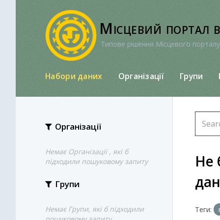
Перейти
до
Місцевий портал 
вмісту
Типове рішення Місцевого порталу
Набори даних
Організації
Групи
Організації
Немає Організації , які б
Не 
підходили пошуковому запиту
да
Групи
Немає Групи, які б підходили
Теги:
пошуковому запиту