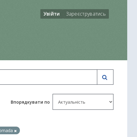
Увійти
Зареєструватись
Впорядкувати по
rpomada