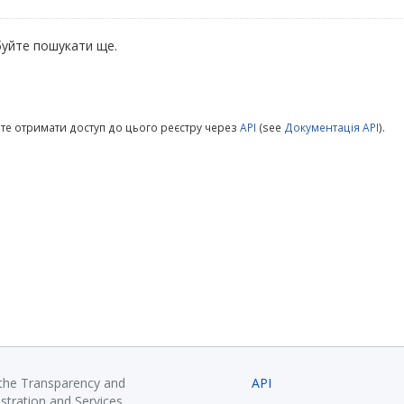
уйте пошукати ще.
те отримати доступ до цього реєстру через
API
(see
Документація API
).
 the Transparency and
API
istration and Services