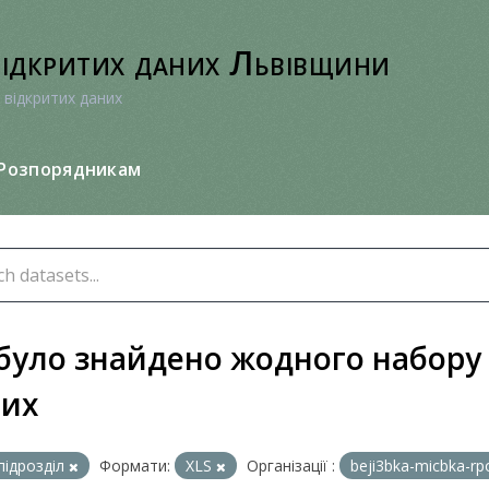
відкритих даних Львівщини
 відкритих даних
Розпорядникам
було знайдено жодного набору
них
підрозділ
Формати:
XLS
Організації :
beji3bka-micbka-