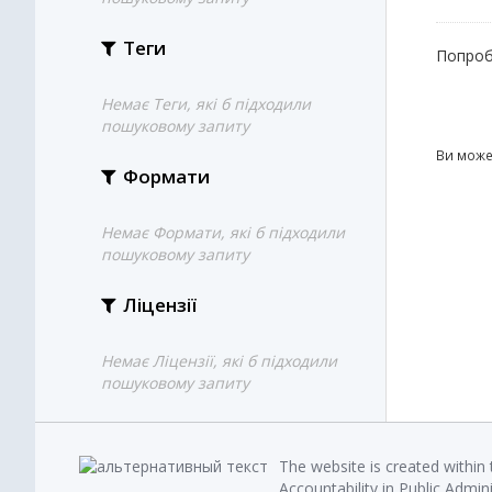
Теги
Попроб
Немає Теги, які б підходили
пошуковому запиту
Ви може
Формати
Немає Формати, які б підходили
пошуковому запиту
Ліцензії
Немає Ліцензії, які б підходили
пошуковому запиту
The website is created within
Accountability in Public Admin