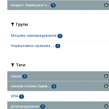
Апарат Львівської о...
1
Групи
Місцеве самоврядування
1
Нормативно-правова ...
1
Теги
наказ
1
накази голови Львів...
1
НПА
1
розпорядження
1