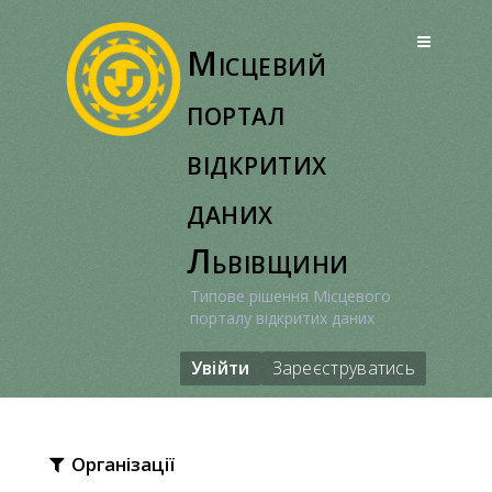
Перейти
до
Місцевий
вмісту
портал
відкритих
даних
Львівщини
Типове рішення Місцевого
порталу відкритих даних
Увійти
Зареєструватись
Організації