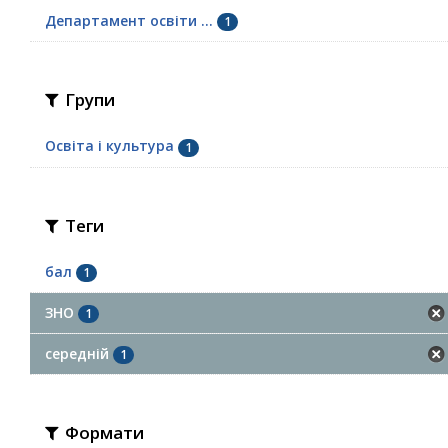
Департамент освіти ...
1
Групи
Освіта і культура
1
Теги
бал
1
ЗНО
1
середній
1
Формати