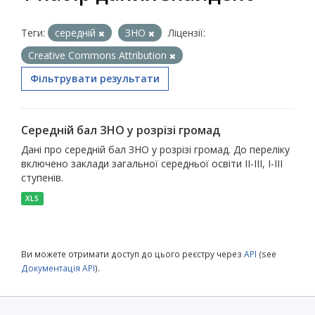
Теги:
середній
ЗНО
Ліцензії:
Creative Commons Attribution
Фільтрувати результати
Середній бал ЗНО у розрізі громад
Дані про середній бал ЗНО у розрізі громад. До переліку
включено заклади загальної середньої освіти ІІ-ІІІ, І-ІІІ
ступенів.
XLS
Ви можете отримати доступ до цього реєстру через
API
(see
Документація API
).