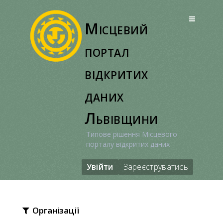
Перейти
до
Місцевий
вмісту
портал
відкритих
даних
Львівщини
Типове рішення Місцевого
порталу відкритих даних
Увійти
Зареєструватись
Організації