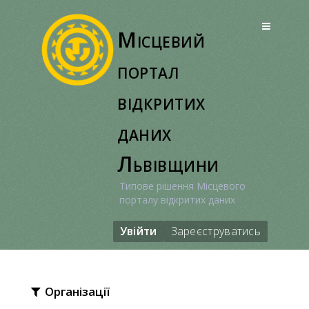
Перейти
до
Місцевий
вмісту
портал
відкритих
даних
Львівщини
Типове рішення Місцевого
порталу відкритих даних
Увійти
Зареєструватись
Організації