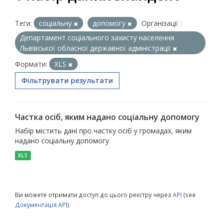
Теги:
соціальну
допомогу
Організації :
Департамент соціального захисту населення
Львівської обласної державної адміністрації
Формати:
XLS
Фільтрувати результати
Частка осіб, яким надано соціальну допомогу
Набір містить дані про частку осіб у громадах, яким
надано соціальну допомогу
XLS
Ви можете отримати доступ до цього реєстру через
API
(see
Документація API
).