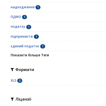
надходження
1
ПДФО
1
податку
1
підприємств
1
єдиний податок
1
Показати більше Теги
Формати
XLS
3
Ліцензії