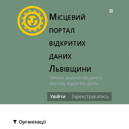
Перейти
до
Місцевий
вмісту
портал
відкритих
даних
Львівщини
Типове рішення Місцевого
порталу відкритих даних
Увійти
Зареєструватись
Організації