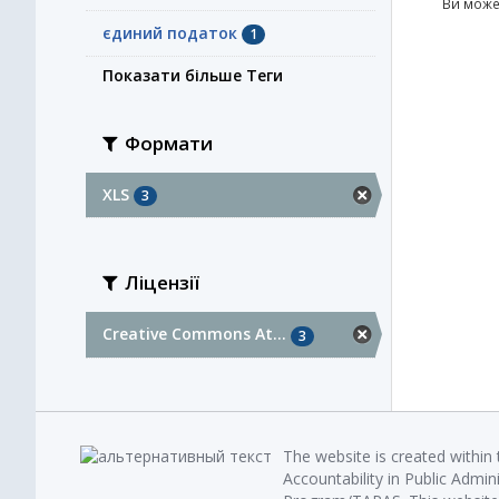
Ви може
єдиний податок
1
Показати більше Теги
Формати
XLS
3
Ліцензії
Creative Commons At...
3
The website is created within
Accountability in Public Admin