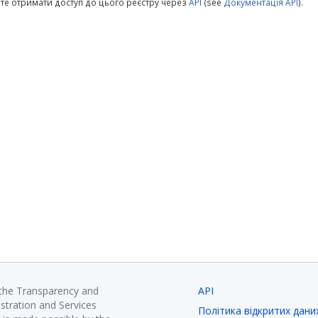
те отримати доступ до цього реєстру через
API
(see
Документація API
).
 the Transparency and
API
istration and Services
Політика відкритих дани