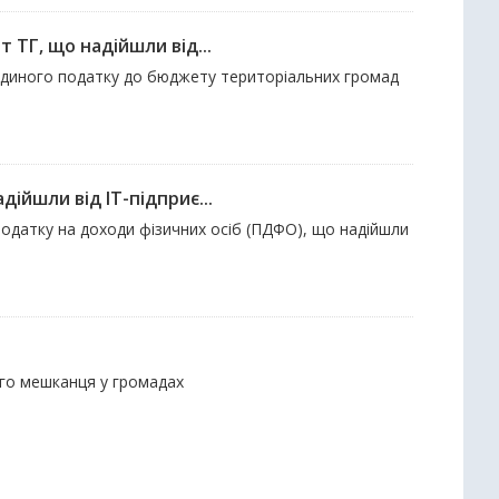
 ТГ, що надійшли від...
 єдиного податку до бюджету територіальних громад
ійшли від ІТ-підприє...
податку на доходи фізичних осіб (ПДФО), що надійшли
ого мешканця у громадах