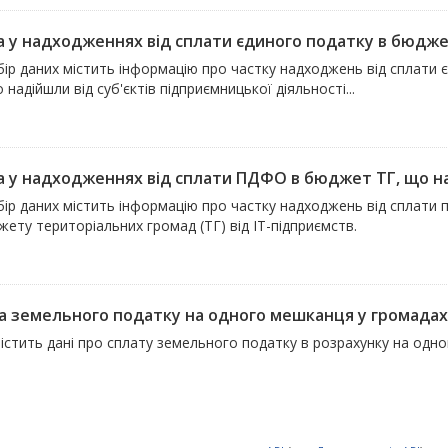
а у надходженнях від сплати єдиного податку в бюджет
бір даних містить інформацію про частку надходжень від сплати
о надійшли від суб'єктів підприємницької діяльності...
а у надходженнях від сплати ПДФО в бюджет ТГ, що над
ір даних містить інформацію про частку надходжень від сплати 
ету територіальних громад (ТГ) від ІТ-підприємств.
а земельного податку на одного мешканця у громадах
містить дані про сплату земельного податку в розрахунку на одн