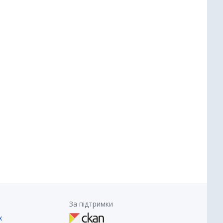
За підтримки
х