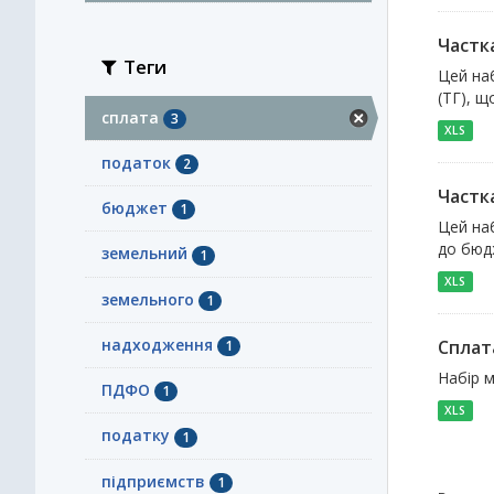
Частк
Теги
Цей на
(ТГ), щ
сплата
3
XLS
податок
2
Частк
бюджет
1
Цей наб
до бюдж
земельний
1
XLS
земельного
1
надходження
Сплат
1
Набір 
ПДФО
1
XLS
податку
1
підприємств
1