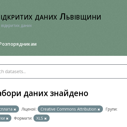
відкритих даних Львівщини
 відкритих даних
Розпорядникам
абори даних знайдено
сплата
Ліцензії:
Creative Commons Attribution
Групи:
тки
Формати:
XLS