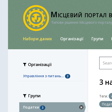
Перейти
до
Місцевий портал 
вмісту
Типове рішення Місцевого порталу
Набори даних
Організації
Групи
Організації
Управління з питань...
3
3 н
Групи
Теги:
Пода
Податки
3