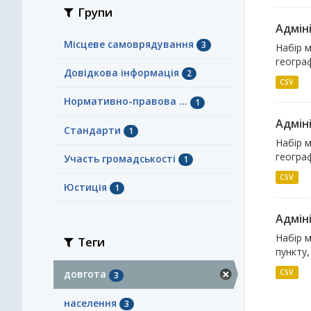
Групи
Адміні
Місцеве самоврядування
3
Набір м
географ
Довідкова інформація
2
CSV
Нормативно-правова ...
1
Адміні
Стандарти
1
Набір м
географ
Участь громадськості
1
CSV
Юстиція
1
Адміні
Набір м
Теги
пункту,
CSV
довгота
3
населення
3