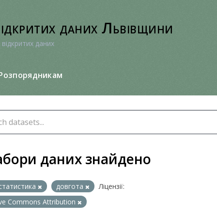
відкритих даних Львівщини
 відкритих даних
Розпорядникам
абори даних знайдено
статистика
довгота
Ліцензії:
ive Commons Attribution