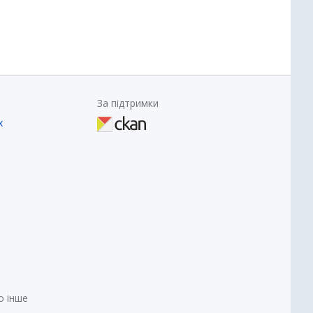
За підтримки
х
о інше