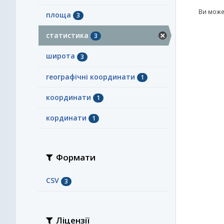
Ви може
площа
3
статистика
3
широта
3
географічні координати
1
координати
1
кординати
1
Формати
CSV
3
Ліцензії