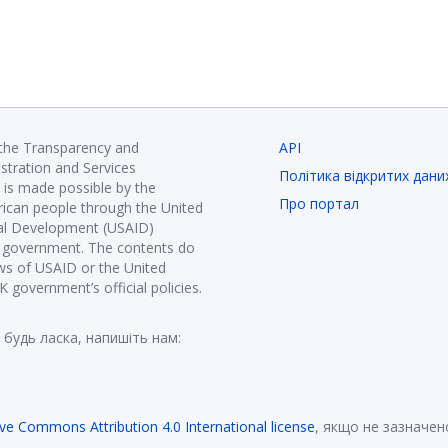
 the Transparency and
API
istration and Services
Політика відкритих дани
is made possible by the
Про портал
ican people through the United
nal Development (USAID)
K government. The contents do
ews of USAID or the United
government’s official policies.
 будь ласка, напишіть нам:
ive Commons Attribution 4.0 International license
, якщо не зазначен