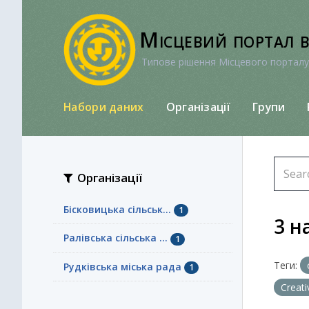
Перейти
до
Місцевий портал 
вмісту
Типове рішення Місцевого порталу
Набори даних
Організації
Групи
Організації
Бісковицька сільськ...
1
3 н
Ралівська сільська ...
1
Теги:
Рудківська міська рада
1
Creat