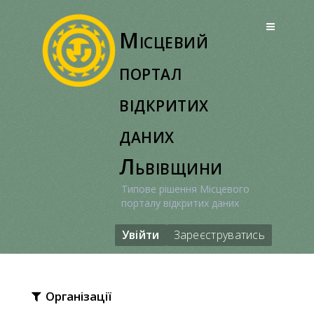
Перейти
до
Місцевий
вмісту
портал
відкритих
даних
Львівщини
Типове рішення Місцевого
порталу відкритих даних
Увійти
Зареєструватись
Організації