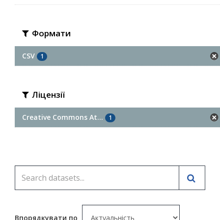
Формати
CSV
1
Ліцензії
Creative Commons At...
1
Впорядкувати по