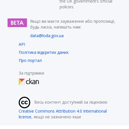
the UK government’s official
policies.
Якщо ви маєте зауваження або пропозиції,
будь ласка, напишіть нам:
data@loda.gov.ua
API
Політика відкритих даних
Про портал
За підтримки
Весь контент доступний за ліцензією
Creative Commons Attribution 4.0 International
license
, якщо не зазначено інше