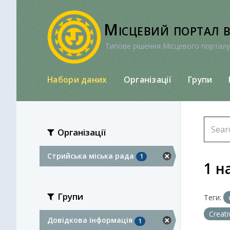
Перейти
до
Місцевий портал 
вмісту
Типове рішення Місцевого порталу
Набори даних
Організації
Групи
Організації
Стрийська міська рада
1
1 н
Групи
Теги:
Creat
Довідкова інформація
1