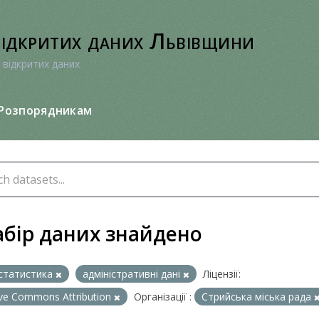
відкритих даних Львівщини
 відкритих даних
Розпорядникам
абір даних знайдено
статистика
адміністративні дані
Ліцензії:
ive Commons Attribution
Організації :
Стрийська міська рада