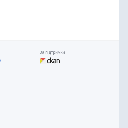
За підтримки
х