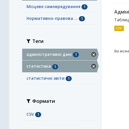
Місцеве самоврядування
1
Адміні
Нормативно-правова ...
1
Таблиц
CSV
Теги
Ви може
адміністративні дані
1
статистика
1
статистичні звіти
1
Формати
CSV
1