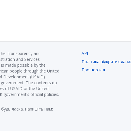
 the Transparency and
API
istration and Services
Політика відкритих дани
is made possible by the
Про портал
ican people through the United
nal Development (USAID)
K government. The contents do
ews of USAID or the United
government’s official policies.
 будь ласка, напишіть нам: