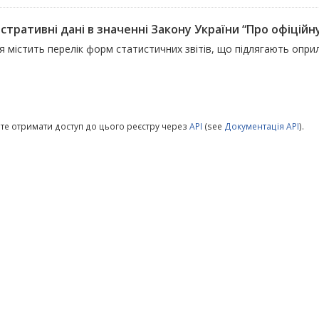
стративні дані в значенні Закону України “Про офіційну
я містить перелік форм статистичних звітів, що підлягають опр
те отримати доступ до цього реєстру через
API
(see
Документація API
).