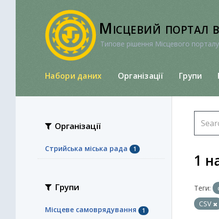
Перейти
до
Місцевий портал 
вмісту
Типове рішення Місцевого порталу
Набори даних
Організації
Групи
Організації
Стрийська міська рада
1
1 н
Групи
Теги:
CSV
Місцеве самоврядування
1