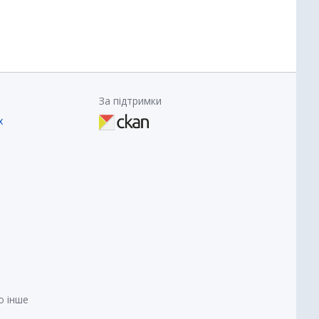
За підтримки
х
о інше