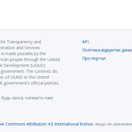
 the Transparency and
API
istration and Services
Політика відкритих дани
is made possible by the
Про портал
ican people through the United
nal Development (USAID)
K government. The contents do
ews of USAID or the United
government’s official policies.
 будь ласка, напишіть нам:
ive Commons Attribution 4.0 International license
, якщо не зазначен