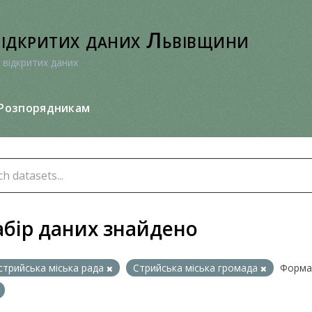
відкритих даних Львівщини
 відкритих даних
Розпорядникам
абір даних знайдено
стрийська міська рада
Стрийська міська громада
Форма