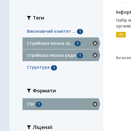
Інфор
Теги
Набір м
органів
Виконавчий комітет ...
1
CSV
Стрийська міська гр...
1
стрийська міська рада
1
Ви може
Структура
1
Формати
CSV
1
Ліцензії