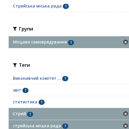
Стрийська міська рада
1
Групи
Місцеве самоврядування
1
Теги
Виконавчий комітет ...
1
звіт
1
статистика
1
Стрий
1
стрийська міська рада
1