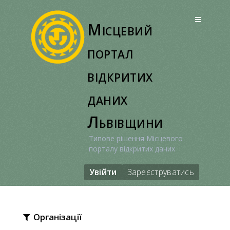
Перейти
до
Місцевий
вмісту
портал
відкритих
даних
Львівщини
Типове рішення Місцевого
порталу відкритих даних
Увійти
Зареєструватись
Організації