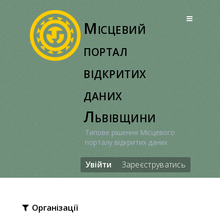
Перейти
до
Місцевий
вмісту
портал
відкритих
даних
Львівщини
Типове рішення Місцевого
порталу відкритих даних
Увійти
Зареєструватись
Організації