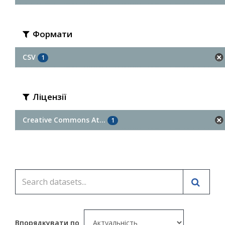
Формати
CSV
1
Ліцензії
Creative Commons At...
1
Впорядкувати по