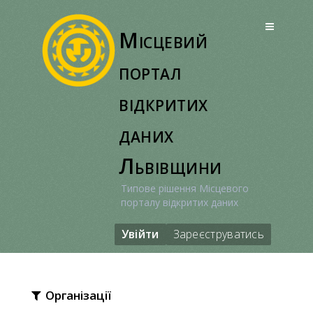
Перейти
до
Місцевий
вмісту
портал
відкритих
даних
Львівщини
Типове рішення Місцевого
порталу відкритих даних
Увійти
Зареєструватись
Організації