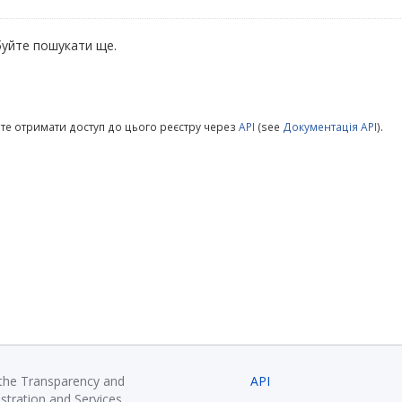
уйте пошукати ще.
те отримати доступ до цього реєстру через
API
(see
Документація API
).
 the Transparency and
API
istration and Services