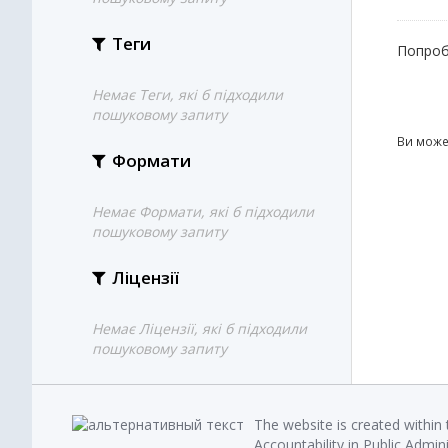
Теги
Попроб
Немає Теги, які б підходили
пошуковому запиту
Ви може
Формати
Немає Формати, які б підходили
пошуковому запиту
Ліцензії
Немає Ліцензії, які б підходили
пошуковому запиту
The website is created within
Accountability in Public Admin