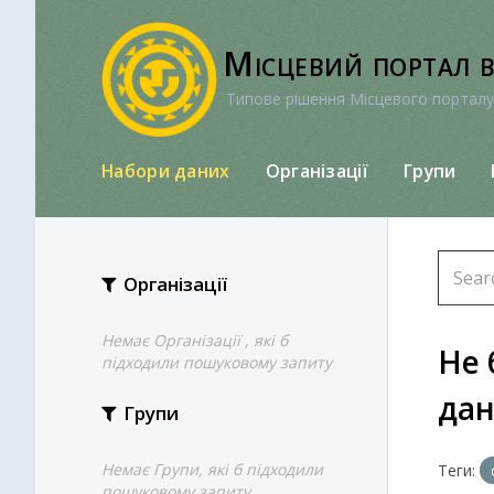
Перейти
до
Місцевий портал 
вмісту
Типове рішення Місцевого порталу
Набори даних
Організації
Групи
Організації
Немає Організації , які б
Не 
підходили пошуковому запиту
да
Групи
Немає Групи, які б підходили
Теги:
пошуковому запиту