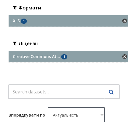
Формати
XLS
1
Ліцензії
Creative Commons At...
1
Впорядкувати по