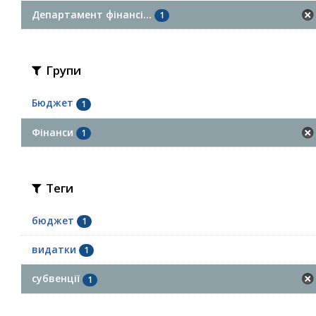
Департамент фінансі...
1
Групи
Бюджет
1
Фінанси
1
Теги
бюджет
1
видатки
1
субвенції
1