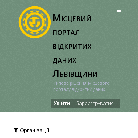
Перейти
до
Місцевий
вмісту
портал
відкритих
даних
Львівщини
Типове рішення Місцевого
порталу відкритих даних
Увійти
Зареєструватись
Організації