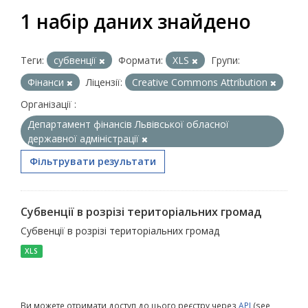
1 набір даних знайдено
Теги:
субвенції
Формати:
XLS
Групи:
Фінанси
Ліцензії:
Creative Commons Attribution
Організації :
Департамент фінансів Львівської обласної
державної адміністрації
Фільтрувати результати
Субвенції в розрізі територіальних громад
Субвенції в розрізі територіальних громад
XLS
Ви можете отримати доступ до цього реєстру через
API
(see