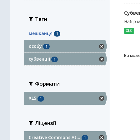
Субвен
Теги
Набір м
XLS
мешканця
1
особу
1
Ви може
субвенції
1
Формати
XLS
1
Ліцензії
Creative Commons At...
1