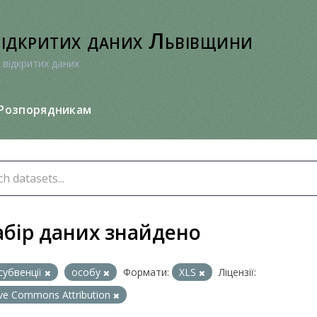
відкритих даних Львівщини
 відкритих даних
Розпорядникам
абір даних знайдено
субвенції
особу
Формати:
XLS
Ліцензії:
ive Commons Attribution