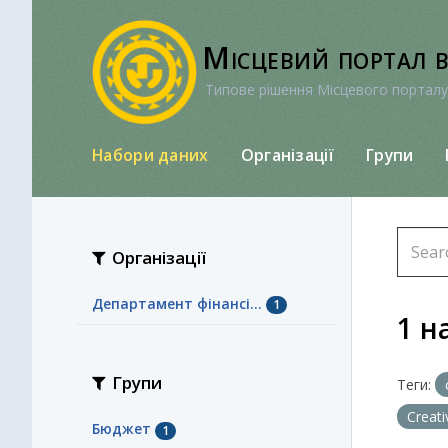
Перейти
до
Місцевий портал 
вмісту
Типове рішення Місцевого порталу
Набори даних
Організації
Групи
Організації
Департамент фінансі...
1
1 н
Групи
Теги:
Creat
Бюджет
1