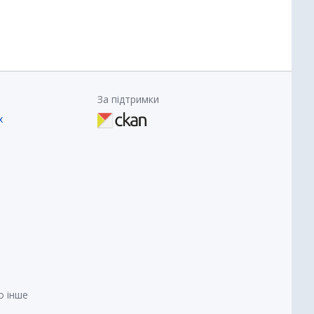
За підтримки
х
о інше