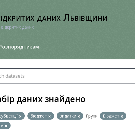
відкритих даних Львівщини
 відкритих даних
Розпорядникам
абір даних знайдено
субвенції
бюджет
видатки
Групи:
Бюджет
си