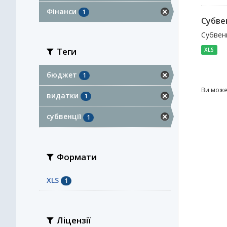
Фінанси
1
Субве
Субвенц
Теги
XLS
бюджет
1
Ви може
видатки
1
субвенції
1
Формати
XLS
1
Ліцензії