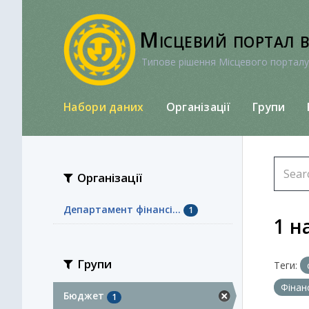
Перейти
до
Місцевий портал 
вмісту
Типове рішення Місцевого порталу
Набори даних
Організації
Групи
Організації
Департамент фінансі...
1
1 н
Групи
Теги:
Фінан
Бюджет
1