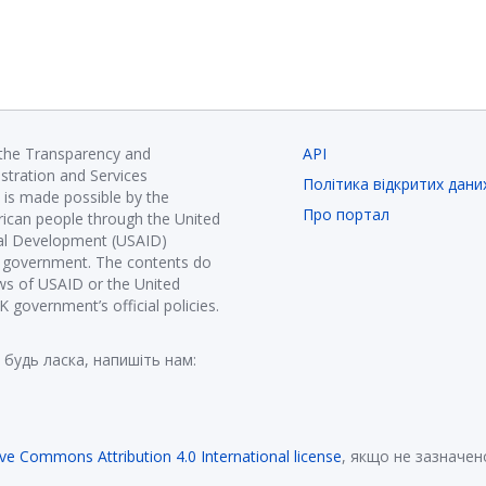
 the Transparency and
API
istration and Services
Політика відкритих дани
is made possible by the
Про портал
ican people through the United
nal Development (USAID)
K government. The contents do
ews of USAID or the United
government’s official policies.
 будь ласка, напишіть нам:
ive Commons Attribution 4.0 International license
, якщо не зазначен