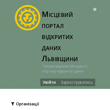
Перейти
до
Місцевий
вмісту
портал
відкритих
даних
Львівщини
Типове рішення Місцевого
порталу відкритих даних
Увійти
Зареєструватись
Організації