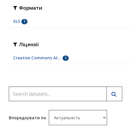
Формати
XLS
1
Ліцензії
Creative Commons At...
1
Впорядкувати по