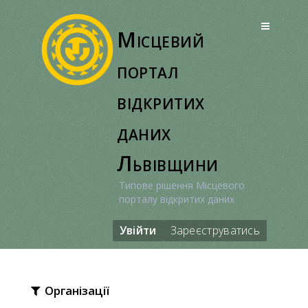
Перейти
до
Місцевий
вмісту
портал
відкритих
даних
Львівщини
Типове рішення Місцевого
порталу відкритих даних
Увійти
Зареєструватись
Організації