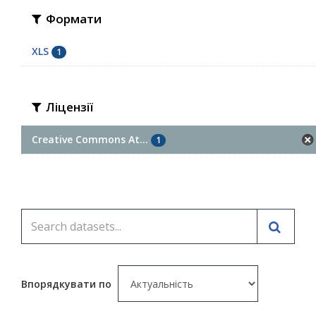
Формати
XLS
1
Ліцензії
Creative Commons At...
1
Впорядкувати по