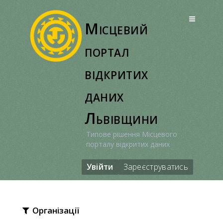
Перейти
до
Місцевий
вмісту
портал
відкритих
даних
Львівщини
Типове рішення Місцевого
порталу відкритих даних
Увійти
Зареєструватись
Організації