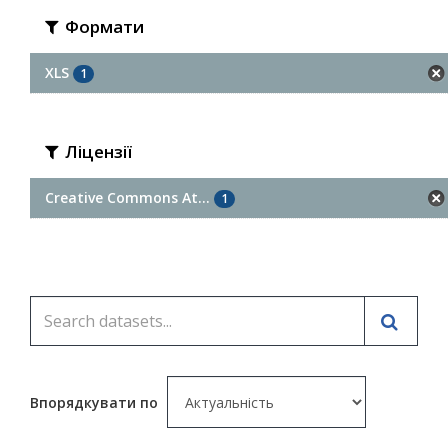
Формати
XLS
1
Ліцензії
Creative Commons At...
1
Впорядкувати по