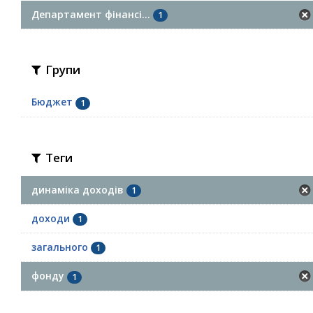
Департамент фінансі...
1
Групи
Бюджет
1
Теги
динаміка доходів
1
доходи
1
загального
1
фонду
1