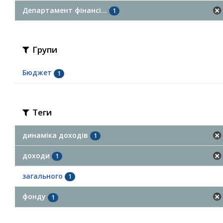
Департамент фінансі...
1
Групи
Бюджет
1
Теги
динаміка доходів
1
доходи
1
загального
1
фонду
1