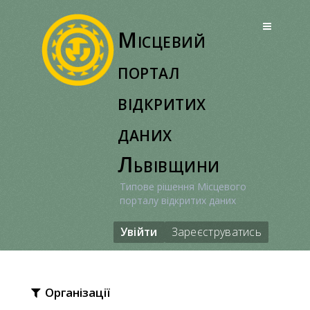
Перейти
до
Місцевий
вмісту
портал
відкритих
даних
Львівщини
Типове рішення Місцевого
порталу відкритих даних
Увійти
Зареєструватись
Організації