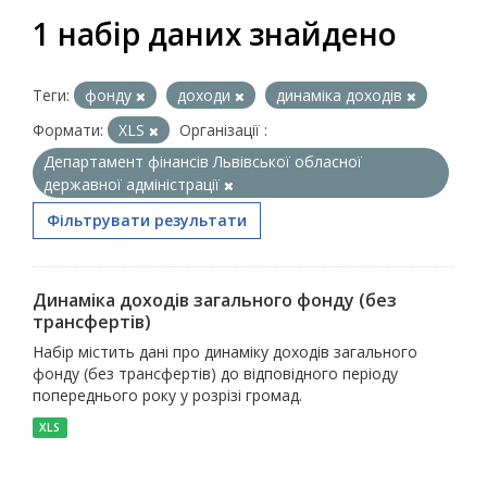
1 набір даних знайдено
Теги:
фонду
доходи
динаміка доходів
Формати:
XLS
Організації :
Департамент фінансів Львівської обласної
державної адміністрації
Фільтрувати результати
Динаміка доходів загального фонду (без
трансфертів)
Набір містить дані про динаміку доходів загального
фонду (без трансфертів) до відповідного періоду
попереднього року у розрізі громад.
XLS