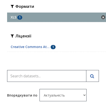
Формати
XLS
1
Ліцензії
Creative Commons At...
1
Впорядкувати по