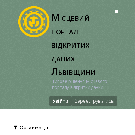
Перейти
до
Місцевий
вмісту
портал
відкритих
даних
Львівщини
Типове рішення Місцевого
порталу відкритих даних
Увійти
Зареєструватись
Організації