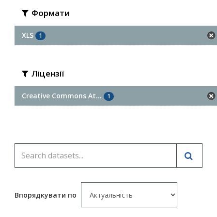
Формати
XLS
1
Ліцензії
Creative Commons At...
1
Впорядкувати по