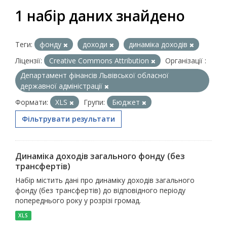
1 набір даних знайдено
Теги:
фонду
доходи
динаміка доходів
Ліцензії:
Creative Commons Attribution
Організації :
Департамент фінансів Львівської обласної
державної адміністрації
Формати:
XLS
Групи:
Бюджет
Фільтрувати результати
Динаміка доходів загального фонду (без
трансфертів)
Набір містить дані про динаміку доходів загального
фонду (без трансфертів) до відповідного періоду
попереднього року у розрізі громад.
XLS