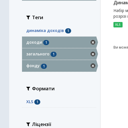
Динам
Набір м
розрізі
Теги
XLS
динаміка доходів
1
доходи
1
Ви може
загального
1
фонду
1
Формати
XLS
1
Ліцензії