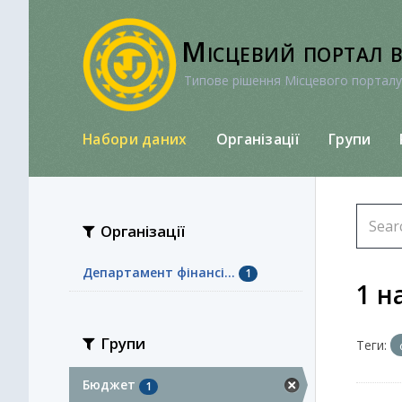
Перейти
до
Місцевий портал 
вмісту
Типове рішення Місцевого порталу
Набори даних
Організації
Групи
Організації
Департамент фінансі...
1
1 н
Групи
Теги:
Бюджет
1