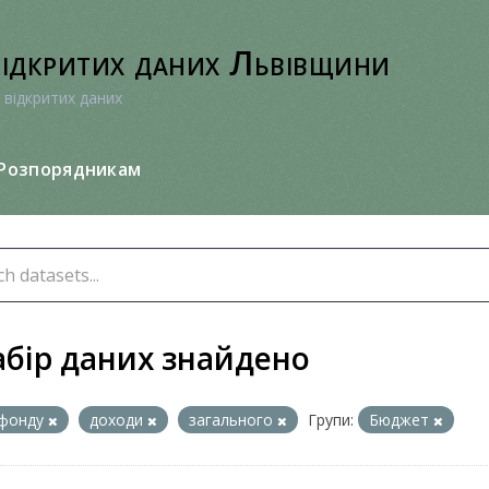
відкритих даних Львівщини
 відкритих даних
Розпорядникам
абір даних знайдено
фонду
доходи
загального
Групи:
Бюджет