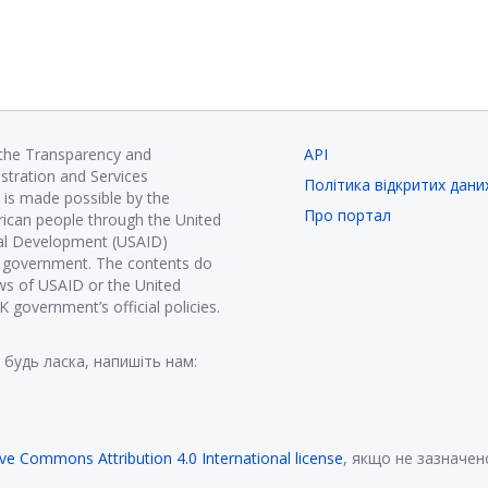
 the Transparency and
API
istration and Services
Політика відкритих дани
is made possible by the
Про портал
ican people through the United
nal Development (USAID)
K government. The contents do
ews of USAID or the United
government’s official policies.
 будь ласка, напишіть нам:
ive Commons Attribution 4.0 International license
, якщо не зазначен