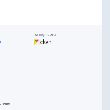
За підтримки
х
о інше