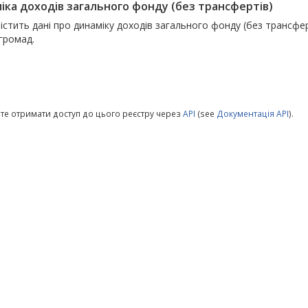
іка доходів загального фонду (без трансфертів)
істить дані про динаміку доходів загального фонду (без трансфер
 громад.
те отримати доступ до цього реєстру через
API
(see
Документація API
).