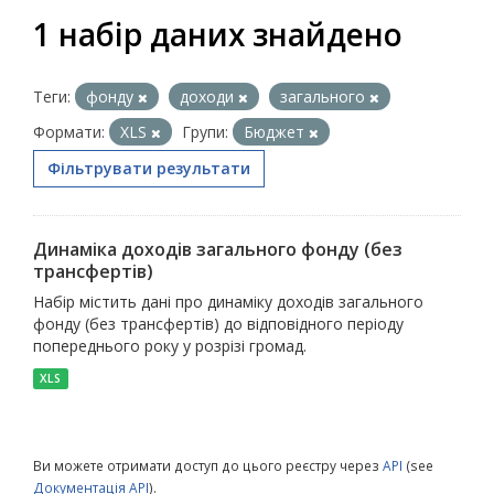
1 набір даних знайдено
Теги:
фонду
доходи
загального
Формати:
XLS
Групи:
Бюджет
Фільтрувати результати
Динаміка доходів загального фонду (без
трансфертів)
Набір містить дані про динаміку доходів загального
фонду (без трансфертів) до відповідного періоду
попереднього року у розрізі громад.
XLS
Ви можете отримати доступ до цього реєстру через
API
(see
Документація API
).