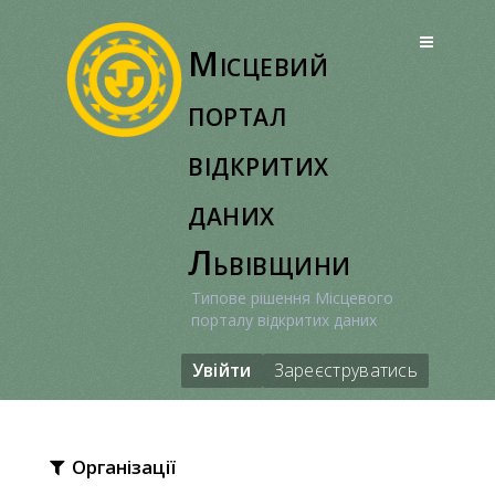
Перейти
до
Місцевий
вмісту
портал
відкритих
даних
Львівщини
Типове рішення Місцевого
порталу відкритих даних
Увійти
Зареєструватись
Організації