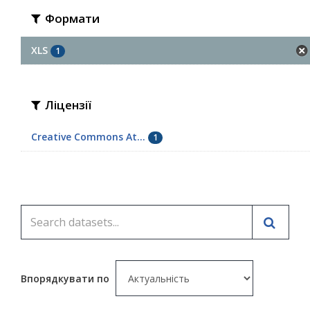
Формати
XLS
1
Ліцензії
Creative Commons At...
1
Впорядкувати по