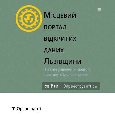
Перейти
до
Місцевий
вмісту
портал
відкритих
даних
Львівщини
Типове рішення Місцевого
порталу відкритих даних
Увійти
Зареєструватись
Організації