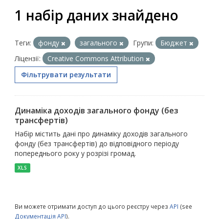
1 набір даних знайдено
Теги:
фонду
загального
Групи:
Бюджет
Ліцензії:
Creative Commons Attribution
Фільтрувати результати
Динаміка доходів загального фонду (без
трансфертів)
Набір містить дані про динаміку доходів загального
фонду (без трансфертів) до відповідного періоду
попереднього року у розрізі громад.
XLS
Ви можете отримати доступ до цього реєстру через
API
(see
Документація API
).