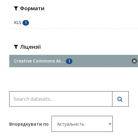
Формати
XLS
1
Ліцензії
Creative Commons At...
1
Впорядкувати по