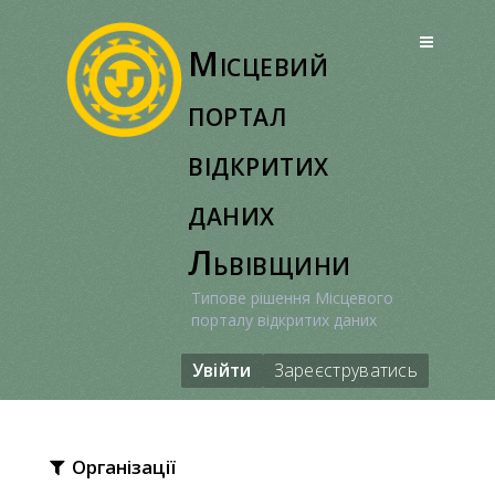
Перейти
до
Місцевий
вмісту
портал
відкритих
даних
Львівщини
Типове рішення Місцевого
порталу відкритих даних
Увійти
Зареєструватись
Організації