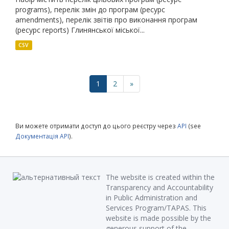
programs), перелік змін до програм (ресурс
amendments), перелік звітів про виконання програм
(ресурс reports) Глинянської міської...
CSV
1
2
»
Ви можете отримати доступ до цього реєстру через
API
(see
Документація API
).
The website is created within the
Transparency and Accountability
in Public Administration and
Services Program/TAPAS. This
website is made possible by the
generous support of the