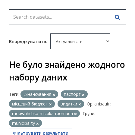
Впорядкувати по
Не було знайдено жодного
набору даних
Теги:
фінансування
паспорт
місцевий бюджет
видатки
Організації :
mopwnhcbka-micbka-rpomada
Групи:
municipality
Фільтрувати результати