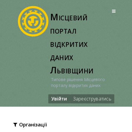
Перейти
до
Місцевий
вмісту
портал
відкритих
даних
Львівщини
Типове рішення Місцевого
порталу відкритих даних
Увійти
Зареєструватись
Організації