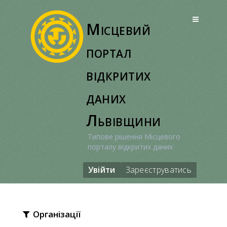
Перейти
до
Місцевий
вмісту
портал
відкритих
даних
Львівщини
Типове рішення Місцевого
порталу відкритих даних
Увійти
Зареєструватись
Організації