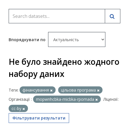
Впорядкувати по
Не було знайдено жодного
набору даних
Теги:
фінансування
цільова програма
Організації :
mopwnhcbka-micbka-rpomada
Ліцензії:
cc-by
Фільтрувати результати