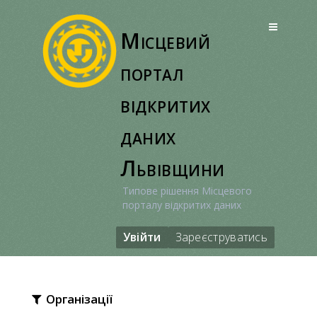
Перейти
до
Місцевий
вмісту
портал
відкритих
даних
Львівщини
Типове рішення Місцевого
порталу відкритих даних
Увійти
Зареєструватись
Організації