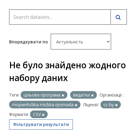
Впорядкувати по
Не було знайдено жодного
набору даних
Теги:
цільова програма
видатки
Організації :
mopwnhcbka-micbka-rpomada
Ліцензії:
cc-by
Формати:
CSV
Фільтрувати результати