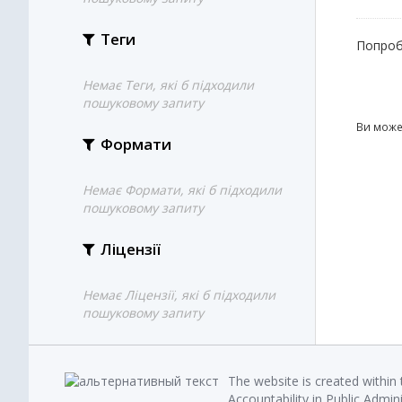
Теги
Попроб
Немає Теги, які б підходили
пошуковому запиту
Ви може
Формати
Немає Формати, які б підходили
пошуковому запиту
Ліцензії
Немає Ліцензії, які б підходили
пошуковому запиту
The website is created within
Accountability in Public Admin