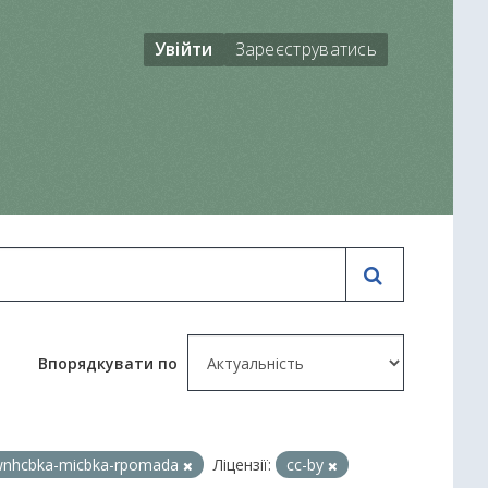
Увійти
Зареєструватись
Впорядкувати по
nhcbka-micbka-rpomada
Ліцензії:
cc-by