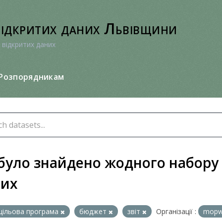
відкритих даних Львівщини
 відкритих даних
Розпорядникам
було знайдено жодного набору
них
цільова програма
бюджет
звіт
Організації :
mopw