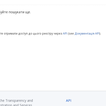
уйте пошукати ще.
те отримати доступ до цього реєстру через
API
(see
Документація API
).
 the Transparency and
API
istration and Services