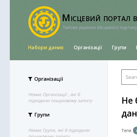
Перейти
до
Місцевий портал 
вмісту
Типове рішення Місцевого порталу
Набори даних
Організації
Групи
Організації
Немає Організації , які б
Не 
підходили пошуковому запиту
да
Групи
Немає Групи, які б підходили
Теги:
пошуковому запиту