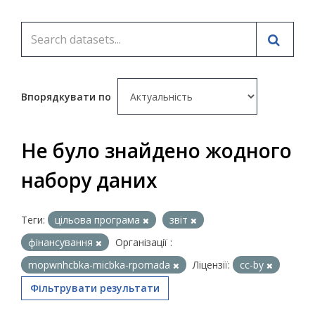
Впорядкувати по
Не було знайдено жодного
набору даних
Теги:
цільова програма
звіт
фінансування
Організації :
mopwnhcbka-micbka-rpomada
Ліцензії:
cc-by
Фільтрувати результати