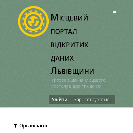
Перейти
до
Місцевий
вмісту
портал
відкритих
даних
Львівщини
Типове рішення Місцевого
порталу відкритих даних
Увійти
Зареєструватись
Організації