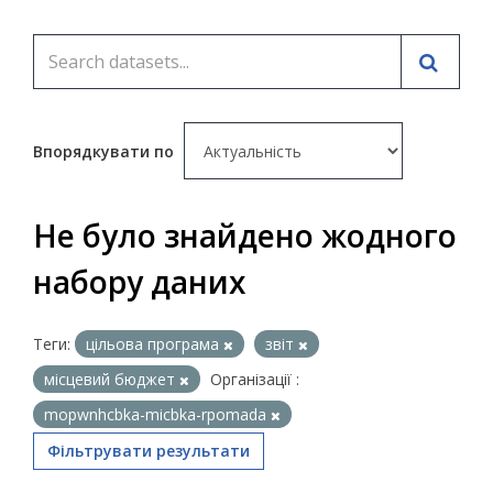
Впорядкувати по
Не було знайдено жодного
набору даних
Теги:
цільова програма
звіт
місцевий бюджет
Організації :
mopwnhcbka-micbka-rpomada
Фільтрувати результати