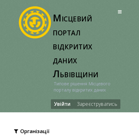
Перейти
до
Місцевий
вмісту
портал
відкритих
даних
Львівщини
Типове рішення Місцевого
порталу відкритих даних
Увійти
Зареєструватись
Організації