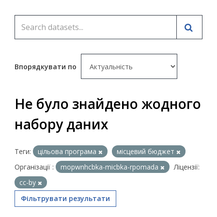
Впорядкувати по
Не було знайдено жодного
набору даних
Теги:
цільова програма
місцевий бюджет
Організації :
mopwnhcbka-micbka-rpomada
Ліцензії:
cc-by
Фільтрувати результати