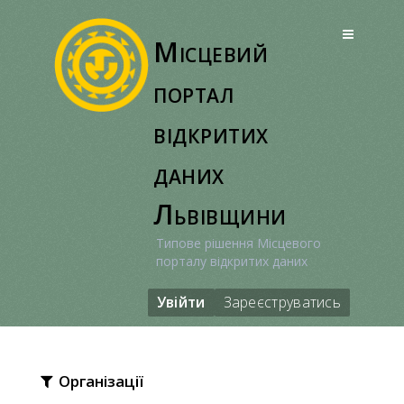
Перейти
до
Місцевий
вмісту
портал
відкритих
даних
Львівщини
Типове рішення Місцевого
порталу відкритих даних
Увійти
Зареєструватись
Організації