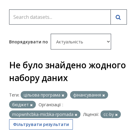
Впорядкувати по
Не було знайдено жодного
набору даних
Теги:
цільова програма
фінансування
бюджет
Організації :
mopwnhcbka-micbka-rpomada
Ліцензії:
cc-by
Фільтрувати результати