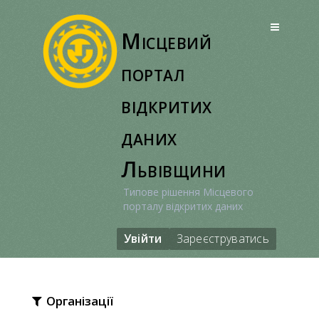
Перейти
до
Місцевий
вмісту
портал
відкритих
даних
Львівщини
Типове рішення Місцевого
порталу відкритих даних
Увійти
Зареєструватись
Організації