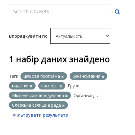
Впорядкувати по
1 набір даних знайдено
Теги:
цільова програма
фінансування
видатки
паспорт
Групи:
Місцеве самоврядування
Організації :
Славська селищна рада
Фільтрувати результати