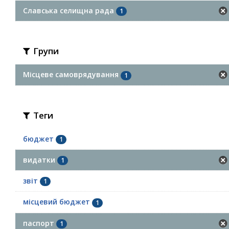
Славська селищна рада
1
Групи
Місцеве самоврядування
1
Теги
бюджет
1
видатки
1
звіт
1
місцевий бюджет
1
паспорт
1