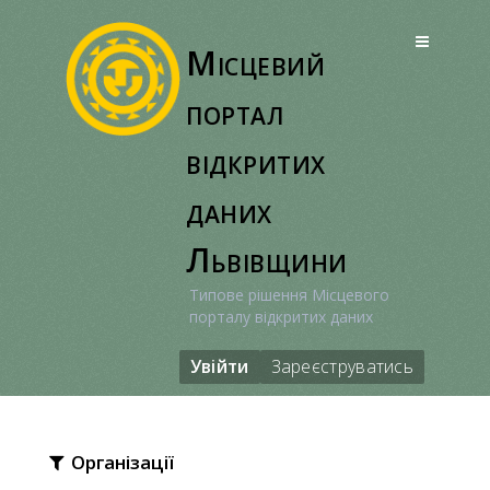
Перейти
до
Місцевий
вмісту
портал
відкритих
даних
Львівщини
Типове рішення Місцевого
порталу відкритих даних
Увійти
Зареєструватись
Організації