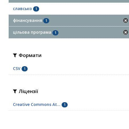
славсько
1
фінансування
1
цільова програма
1
Формати
CSV
1
Ліцензії
Creative Commons At...
1