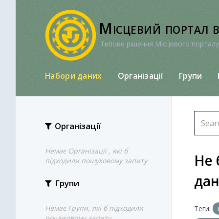
Перейти
до
Місцевий портал 
вмісту
Типове рішення Місцевого порталу
Набори даних
Організації
Групи
Організації
Немає Організації , які б
Не 
підходили пошуковому запиту
да
Групи
Немає Групи, які б підходили
Теги:
пошуковому запиту