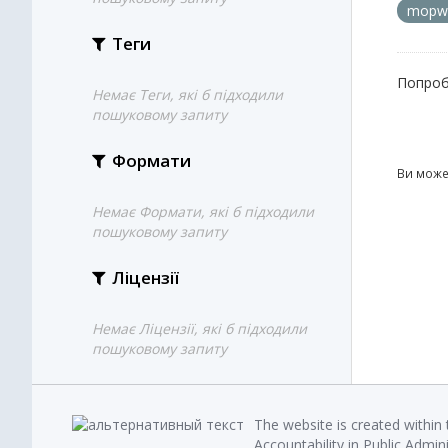
mopw
Теги
Попроб
Немає Теги, які б підходили
пошуковому запиту
Формати
Ви може
Немає Формати, які б підходили
пошуковому запиту
Ліцензії
Немає Ліцензії, які б підходили
пошуковому запиту
The website is created within
Accountability in Public Admin