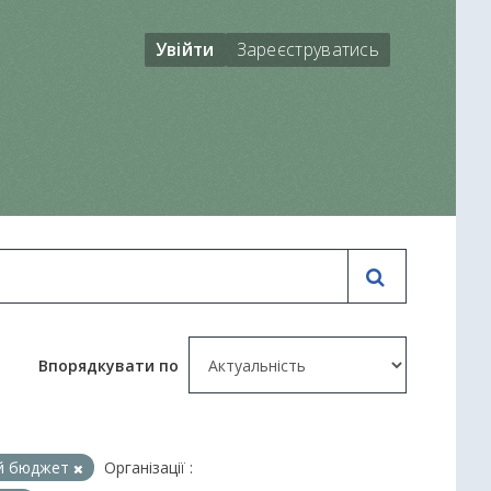
Увійти
Зареєструватись
Впорядкувати по
ий бюджет
Організації :