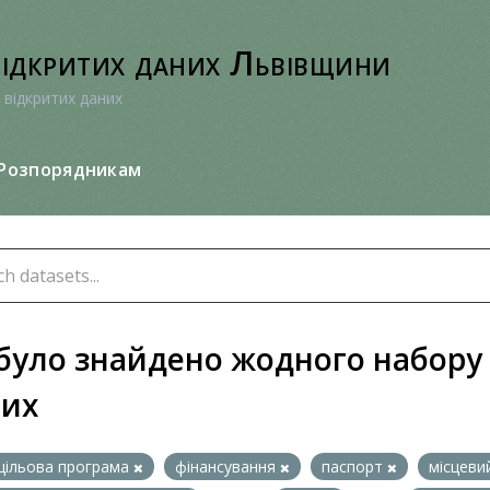
відкритих даних Львівщини
 відкритих даних
Розпорядникам
було знайдено жодного набору
них
цільова програма
фінансування
паспорт
місцев