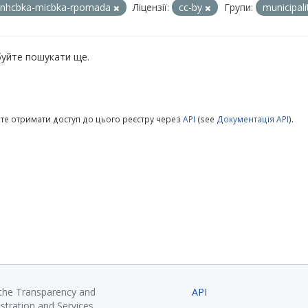
nhcbka-micbka-rpomada
Ліцензії:
cc-by
Групи:
municipal
уйте пошукати ще.
те отримати доступ до цього реєстру через
API
(see
Документація API
).
 the Transparency and
API
istration and Services