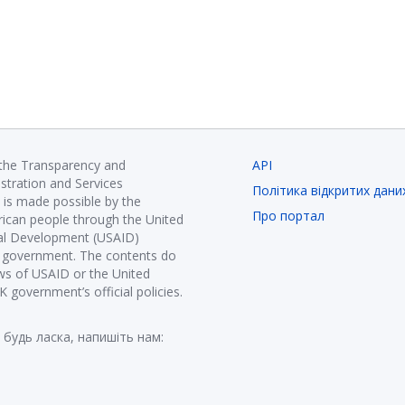
 the Transparency and
API
istration and Services
Політика відкритих дани
is made possible by the
Про портал
ican people through the United
nal Development (USAID)
K government. The contents do
ews of USAID or the United
government’s official policies.
 будь ласка, напишіть нам: