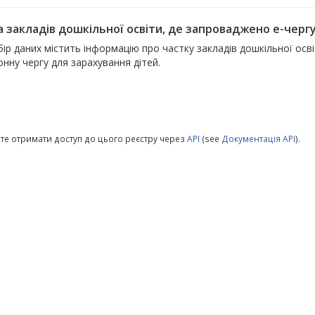
 закладів дошкільної освіти, де запроваджено е-чергу 
ір даних містить інформацію про частку закладів дошкільної ос
нну чергу для зарахування дітей.
те отримати доступ до цього реєстру через
API
(see
Документація API
).