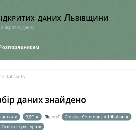
відкритих даних Львівщини
 відкритих даних
Розпорядникам
абір даних знайдено
частка
ЗДО
Ліцензії:
Creative Commons Attribution
Освіта і культура