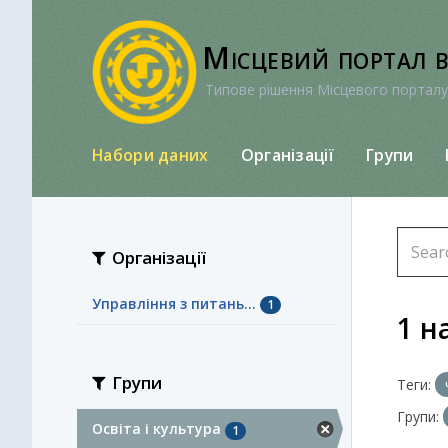
Перейти
до
Місцевий портал 
вмісту
Типове рішення Місцевого порталу
Набори даних
Організації
Групи
Організації
Управління з питань...
1
1 н
Групи
Теги:
Групи:
Освіта і культура
1