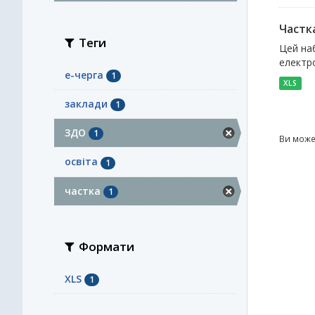
Частка
Теги
Цей наб
електро
е-черга
1
XLS
заклади
1
ЗДО
1
Ви може
освіта
1
частка
1
Формати
XLS
1