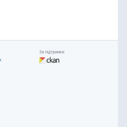
За підтримки
х