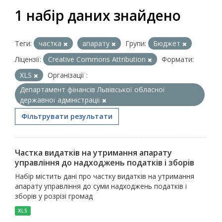
1 набір даних знайдено
Теги:
частка
апарату
Групи:
Бюджет
Ліцензії:
Creative Commons Attribution
Формати:
XLS
Організації :
Департамент фінансів Львівської обласної
державної адміністрації
Фільтрувати результати
Частка видатків на утримання апарату
управління до надходжень податків і зборів
Набір містить дані про частку видатків на утримання
апарату управління до суми надходжень податків і
зборів у розрізі громад
XLS