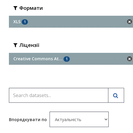
Формати
XLS
1
Ліцензії
Creative Commons At...
1
Впорядкувати по