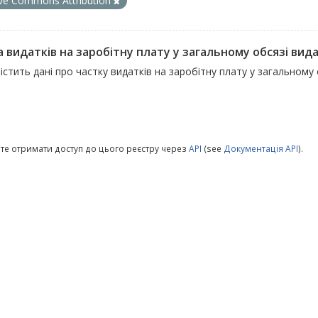
ive Commons Attribution
 видатків на заробітну плату у загальному обсязі вида
істить дані про частку видатків на заробітну плату у загальному 
те отримати доступ до цього реєстру через
API
(see
Документація API
).