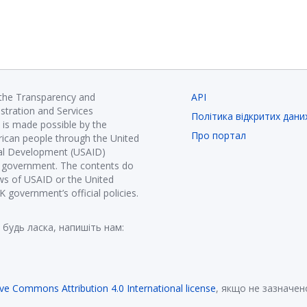
 the Transparency and
API
istration and Services
Політика відкритих дани
is made possible by the
Про портал
ican people through the United
nal Development (USAID)
K government. The contents do
ews of USAID or the United
government’s official policies.
 будь ласка, напишіть нам:
ive Commons Attribution 4.0 International license
, якщо не зазначен