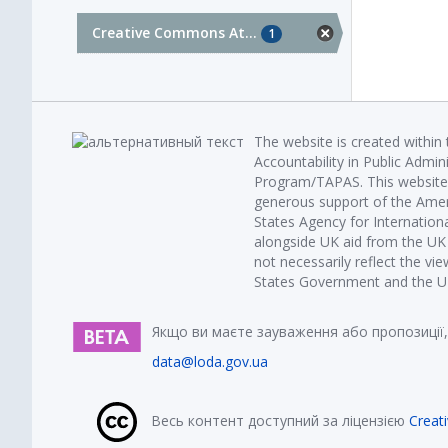
Creative Commons At...
1
The website is created within
Accountability in Public Admin
Program/TAPAS. This website 
generous support of the Amer
States Agency for Internatio
alongside UK aid from the U
not necessarily reflect the vi
States Government and the UK 
Якщо ви маєте зауваження або пропозиції,
data@loda.gov.ua
Весь контент доступний за ліцензією
Creat