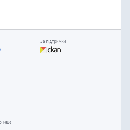
За підтримки
х
о інше