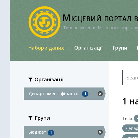
Перейти
до
Місцевий портал 
вмісту
Типове рішення Місцевого порталу
Набори даних
Організації
Групи
Організації
Департамент фінансі...
1
1 н
Групи
Теги:
Депар
Бюджет
1