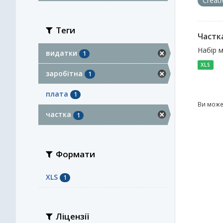
Creat
Теги
Частка
Набір м
видатки
1
XLS
заробітна
1
плата
1
Ви може
частка
1
Формати
XLS
1
Ліцензії