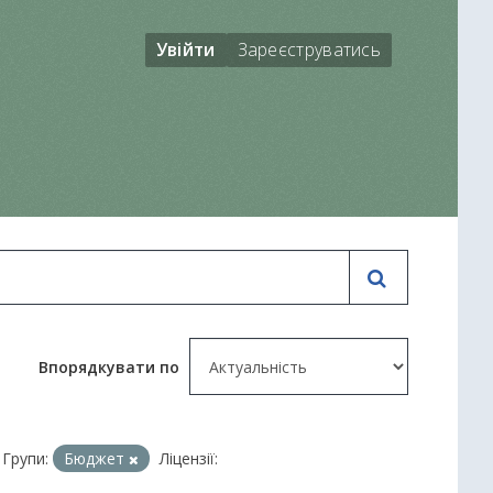
Увійти
Зареєструватись
Впорядкувати по
Групи:
Бюджет
Ліцензії: