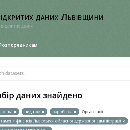
відкритих даних Львівщини
 відкритих даних
Розпорядникам
абір даних знайдено
частка
видатки
заробітна
Організації :
тамент фінансів Львівської обласної державної адміністрації