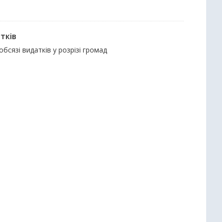
тків
обсязі видатків у розрізі громад